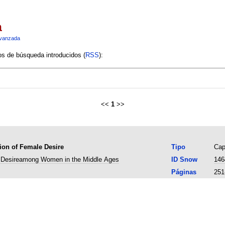
a
vanzada
ios de búsqueda introducidos (
RSS
):
<<
1
>>
ion of Female Desire
Tipo
Capí
Desireamong Women in the Middle Ages
ID Snow
146
Páginas
251