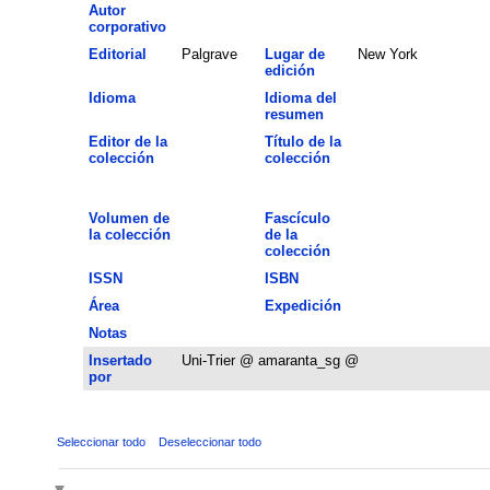
Autor
corporativo
Editorial
Palgrave
Lugar de
New York
edición
Idioma
Idioma del
resumen
Editor de la
Título de la
colección
colección
Volumen de
Fascículo
la colección
de la
colección
ISSN
ISBN
Área
Expedición
Notas
Insertado
Uni-Trier @ amaranta_sg @
por
Seleccionar todo
Deseleccionar todo