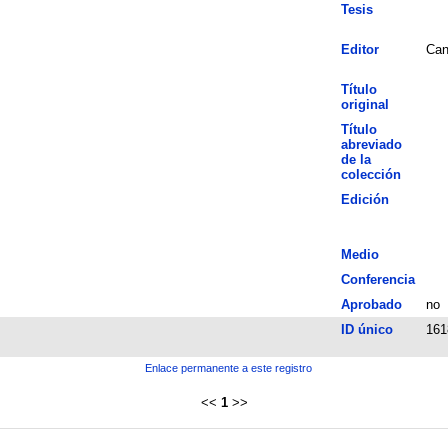
Tesis
Editor
Can
Título
original
Título
abreviado
de la
colección
Edición
Medio
Conferencia
Aprobado
no
ID único
161
Enlace permanente a este registro
<<
1
>>