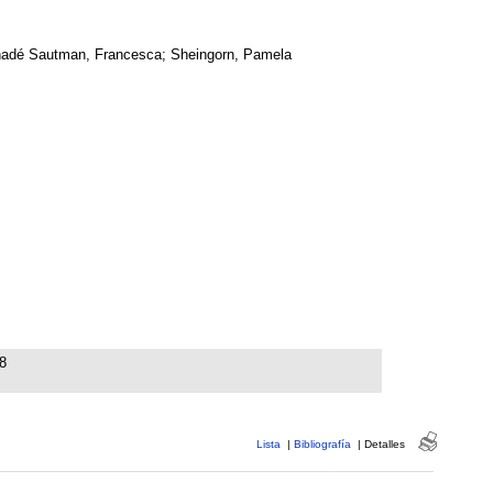
adé Sautman, Francesca; Sheingorn, Pamela
8
Lista
|
Bibliografía
|
Detalles