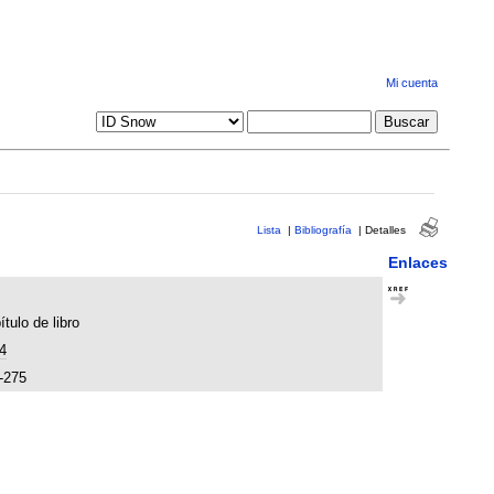
Mi cuenta
Lista
|
Bibliografía
|
Detalles
Enlaces
tulo de libro
4
-275