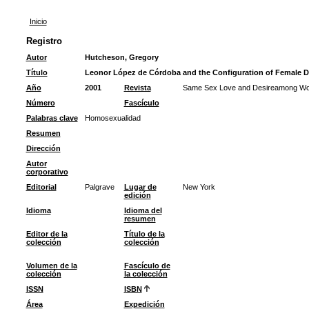
Inicio
Registro
Autor
Hutcheson, Gregory
Título
Leonor López de Córdoba and the Configuration of Female D
Año
2001
Revista
Same Sex Love and Desireamong Wom
Número
Fascículo
Palabras clave
Homosexualidad
Resumen
Dirección
Autor
corporativo
Editorial
Palgrave
Lugar de
New York
edición
Idioma
Idioma del
resumen
Editor de la
Título de la
colección
colección
Volumen de la
Fascículo de
colección
la colección
ISSN
ISBN
Área
Expedición