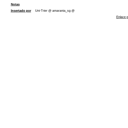
Notas
Insertado por
Uni-Trier @ amaranta_sg @
Enlace p