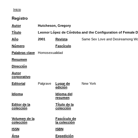
Inicio
Registro
Autor
Hutcheson, Gregory
Título
Leonor López de Córdoba and the Configuration of Female D
Año
2001
Revista
Same Sex Love and Desireamong Wom
Número
Fascículo
Palabras clave
Homosexualidad
Resumen
Dirección
Autor
corporativo
Editorial
Palgrave
Lugar de
New York
edición
Idioma
Idioma del
resumen
Editor de la
Título de la
colección
colección
Volumen de la
Fascículo de
colección
la colección
ISSN
ISBN
Área
Expedición