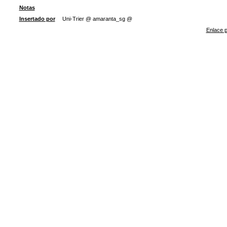
Notas
Insertado por
Uni-Trier @ amaranta_sg @
Enlace p