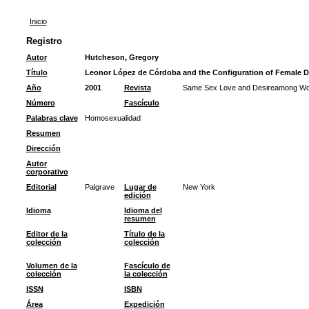
Inicio
Registro
Autor
Hutcheson, Gregory
Título
Leonor López de Córdoba and the Configuration of Female D
Año
2001
Revista
Same Sex Love and Desireamong Wom
Número
Fascículo
Palabras clave
Homosexualidad
Resumen
Dirección
Autor
corporativo
Editorial
Palgrave
Lugar de
New York
edición
Idioma
Idioma del
resumen
Editor de la
Título de la
colección
colección
Volumen de la
Fascículo de
colección
la colección
ISSN
ISBN
Área
Expedición