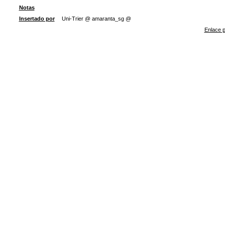
Notas
Insertado por
Uni-Trier @ amaranta_sg @
Enlace p