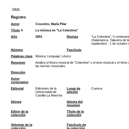
Inicio
Registro
Autor
Couceiro, María Pilar
Título
La música en "La Celestina"
Año
2001
Revista
"La Celestina", V centenar
(Salamanca, Talavera de la
septiembre - 1 de octubre 
Número
Fascículo
Palabras clave
Música
;
Lenguaje
;
Léxico
Resumen
Analiza el léxico musical de “Celestina” y el tono musical y el ritm
las teorías musicales.
Dirección
Autor
corporativo
Editorial
Ediciones de la
Lugar de
Cuenca
Universidad de
edición
Castilla-La Mancha
Idioma
Idioma del
resumen
Editor de la
Título de la
colección
colección
Volumen de la
Fascículo de
colección
la colección