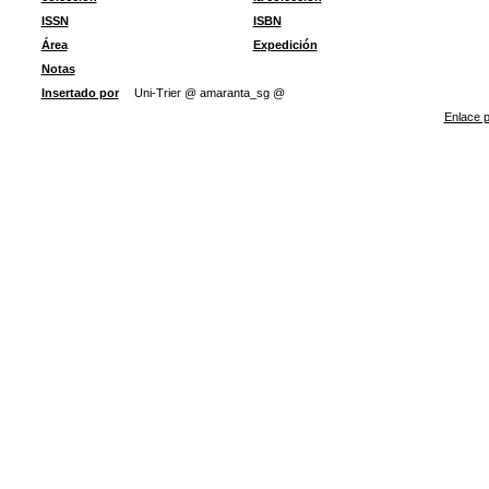
ISSN
ISBN
Área
Expedición
Notas
Insertado por
Uni-Trier @ amaranta_sg @
Enlace p