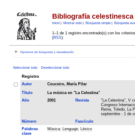
Bibliografía celestinesca
Inicio
|
Mostrar todo
|
Búsqueda simple
|
Búsqueda av
1–1 de 1 registro encontrado(s) con los criteri
(
RSS
):
Opciones de búsqueda y visualización
Seleccionar todo
Deseleccionar todo
Registro
Autor
Couceiro, María Pilar
Título
La música en "La Celestina"
Año
2001
Revista
"La Celestina", V c
Congreso Internaci
Reina, Toledo, La 
septiembre - 1 de o
Número
Fascículo
Palabras
Música
;
Lenguaje
;
Léxico
clave