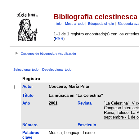
Bibliografía celestinesca
Inicio
|
Mostrar todo
|
Búsqueda simple
|
Búsqueda av
1–1 de 1 registro encontrado(s) con los criteri
(
RSS
):
Opciones de búsqueda y visualización
Seleccionar todo
Deseleccionar todo
Registro
Autor
Couceiro, María Pilar
Título
La música en "La Celestina"
Año
2001
Revista
"La Celestina", V c
Congreso Internaci
Reina, Toledo, La 
septiembre - 1 de o
Número
Fascículo
Palabras
Música
;
Lenguaje
;
Léxico
clave