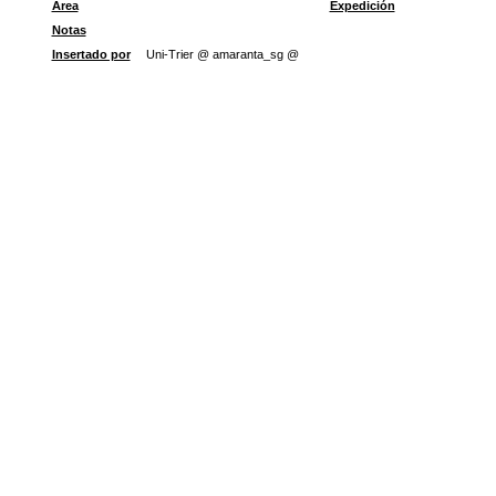
Área
Expedición
Notas
Insertado por
Uni-Trier @ amaranta_sg @