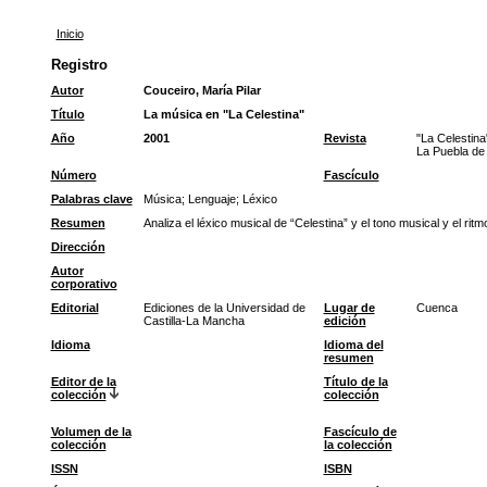
Inicio
Registro
Autor
Couceiro, María Pilar
Título
La música en "La Celestina"
Año
2001
Revista
"La Celestina
La Puebla de
Número
Fascículo
Palabras clave
Música
;
Lenguaje
;
Léxico
Resumen
Analiza el léxico musical de “Celestina” y el tono musical y el ri
Dirección
Autor
corporativo
Editorial
Ediciones de la Universidad de
Lugar de
Cuenca
Castilla-La Mancha
edición
Idioma
Idioma del
resumen
Editor de la
Título de la
colección
colección
Volumen de la
Fascículo de
colección
la colección
ISSN
ISBN