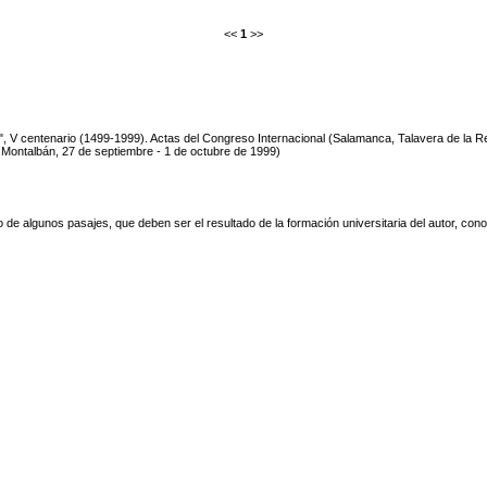
<<
1
>>
", V centenario (1499-1999). Actas del Congreso Internacional (Salamanca, Talavera de la Re
 Montalbán, 27 de septiembre - 1 de octubre de 1999)
tmo de algunos pasajes, que deben ser el resultado de la formación universitaria del autor, con