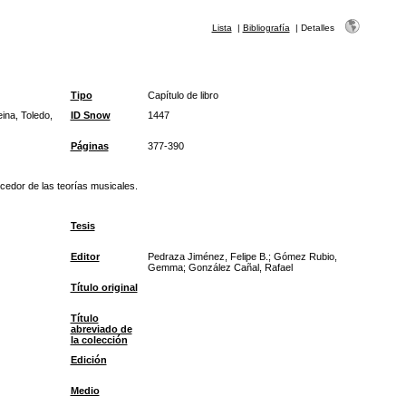
Lista
|
Bibliografía
|
Detalles
Tipo
Capítulo de libro
ina, Toledo,
ID Snow
1447
Páginas
377-390
ocedor de las teorías musicales.
Tesis
Editor
Pedraza Jiménez, Felipe B.; Gómez Rubio,
Gemma; González Cañal, Rafael
Título original
Título
abreviado de
la colección
Edición
Medio