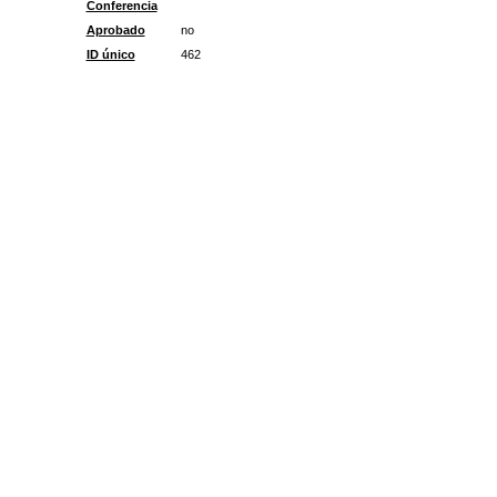
Conferencia
Aprobado
no
ID único
462