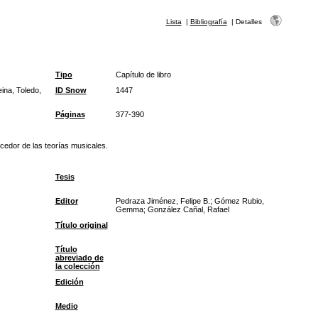
Lista
|
Bibliografía
|
Detalles
Tipo
Capítulo de libro
ina, Toledo,
ID Snow
1447
Páginas
377-390
ocedor de las teorías musicales.
Tesis
Editor
Pedraza Jiménez, Felipe B.; Gómez Rubio,
Gemma; González Cañal, Rafael
Título original
Título
abreviado de
la colección
Edición
Medio