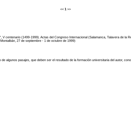
<<
1
>>
", V centenario (1499-1999). Actas del Congreso Internacional (Salamanca, Talavera de la Re
 Montalbán, 27 de septiembre - 1 de octubre de 1999)
tmo de algunos pasajes, que deben ser el resultado de la formación universitaria del autor, con