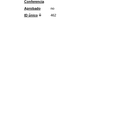
Conferencia
Aprobado
no
ID único
462