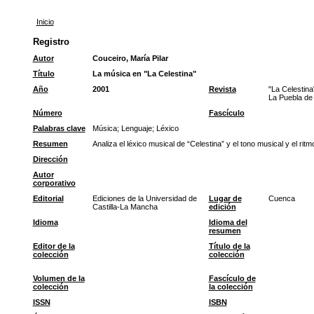
Inicio
Registro
Autor
Couceiro, María Pilar
Título
La música en "La Celestina"
Año
2001
Revista
"La Celestina
La Puebla de
Número
Fascículo
Palabras clave
Música
;
Lenguaje
;
Léxico
Resumen
Analiza el léxico musical de “Celestina” y el tono musical y el ri
Dirección
Autor
corporativo
Editorial
Ediciones de la Universidad de
Lugar de
Cuenca
Castilla-La Mancha
edición
Idioma
Idioma del
resumen
Editor de la
Título de la
colección
colección
Volumen de la
Fascículo de
colección
la colección
ISSN
ISBN