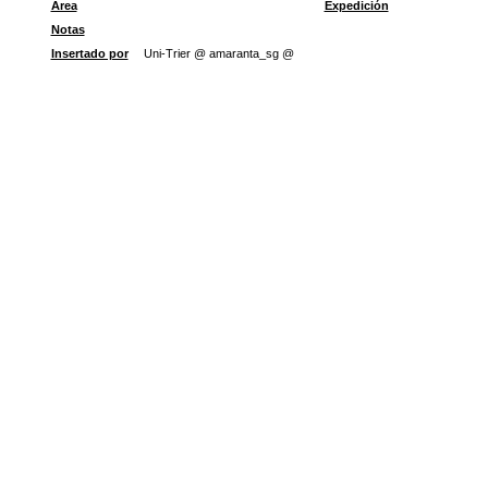
Área
Expedición
Notas
Insertado por
Uni-Trier @ amaranta_sg @