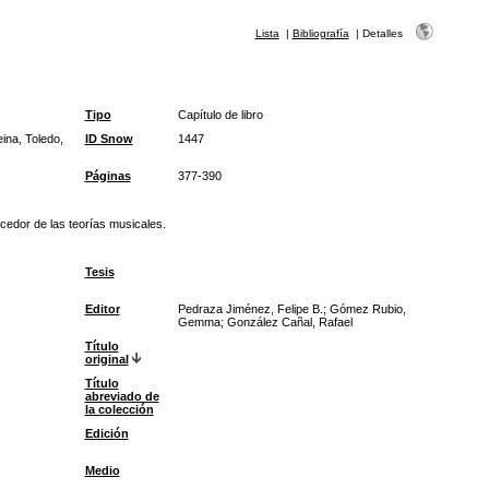
Lista
|
Bibliografía
|
Detalles
Tipo
Capítulo de libro
ina, Toledo,
ID Snow
1447
Páginas
377-390
ocedor de las teorías musicales.
Tesis
Editor
Pedraza Jiménez, Felipe B.; Gómez Rubio,
Gemma; González Cañal, Rafael
Título
original
Título
abreviado de
la colección
Edición
Medio