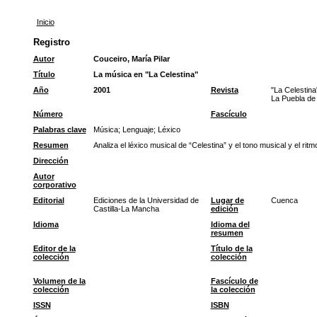
Inicio
Registro
Autor
Couceiro, María Pilar
Título
La música en "La Celestina"
Año
2001
Revista
"La Celestina
La Puebla de
Número
Fascículo
Palabras clave
Música
;
Lenguaje
;
Léxico
Resumen
Analiza el léxico musical de “Celestina” y el tono musical y el ri
Dirección
Autor
corporativo
Editorial
Ediciones de la Universidad de
Lugar de
Cuenca
Castilla-La Mancha
edición
Idioma
Idioma del
resumen
Editor de la
Título de la
colección
colección
Volumen de la
Fascículo de
colección
la colección
ISSN
ISBN