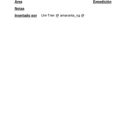
Área
Expedición
Notas
Insertado por
Uni-Trier @ amaranta_sg @