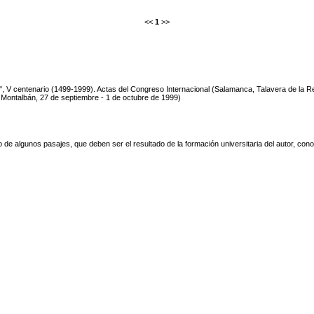
<<
1
>>
", V centenario (1499-1999). Actas del Congreso Internacional (Salamanca, Talavera de la Re
 Montalbán, 27 de septiembre - 1 de octubre de 1999)
tmo de algunos pasajes, que deben ser el resultado de la formación universitaria del autor, con