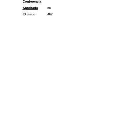
Conferencia
Aprobado
no
ID único
462