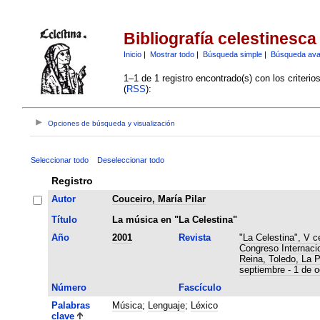
Bibliografía celestinesca
Inicio
|
Mostrar todo
|
Búsqueda simple
|
Búsqueda av
1–1 de 1 registro encontrado(s) con los criteri
(
RSS
):
Opciones de búsqueda y visualización
Seleccionar todo
Deseleccionar todo
Registro
Autor
Couceiro, María Pilar
Título
La música en "La Celestina"
Año
2001
Revista
"La Celestina", V c
Congreso Internaci
Reina, Toledo, La 
septiembre - 1 de o
Número
Fascículo
Palabras
Música
;
Lenguaje
;
Léxico
clave