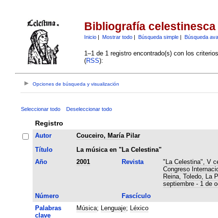
Bibliografía celestinesca
Inicio
|
Mostrar todo
|
Búsqueda simple
|
Búsqueda av
1–1 de 1 registro encontrado(s) con los criteri
(
RSS
):
Opciones de búsqueda y visualización
Seleccionar todo
Deseleccionar todo
Registro
Autor
Couceiro, María Pilar
Título
La música en "La Celestina"
Año
2001
Revista
"La Celestina", V c
Congreso Internaci
Reina, Toledo, La 
septiembre - 1 de o
Número
Fascículo
Palabras
Música
;
Lenguaje
;
Léxico
clave