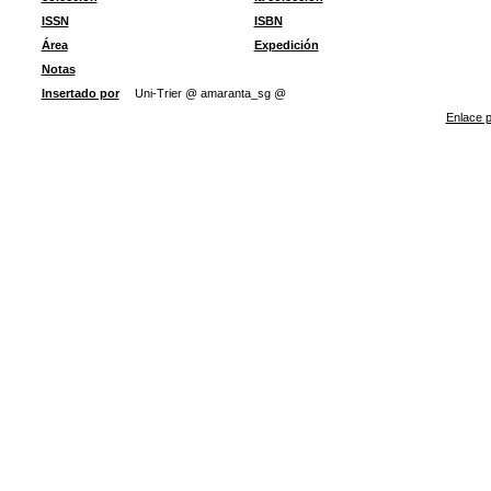
ISSN
ISBN
Área
Expedición
Notas
Insertado por
Uni-Trier @ amaranta_sg @
Enlace p