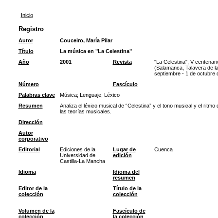
Inicio
Registro
Autor
Couceiro, María Pilar
Título
La música en "La Celestina"
Año
2001
Revista
"La Celestina", V centenar
(Salamanca, Talavera de la
septiembre - 1 de octubre 
Número
Fascículo
Palabras clave
Música
;
Lenguaje
;
Léxico
Resumen
Analiza el léxico musical de “Celestina” y el tono musical y el ritm
las teorías musicales.
Dirección
Autor
corporativo
Editorial
Ediciones de la
Lugar de
Cuenca
Universidad de
edición
Castilla-La Mancha
Idioma
Idioma del
resumen
Editor de la
Título de la
colección
colección
Volumen de la
Fascículo de
colección
la colección