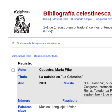
Bibliografía celestinesca
Inicio
|
Mostrar todo
|
Búsqueda simple
|
Búsqueda av
1–1 de 1 registro encontrado(s) con los criteri
(
RSS
):
Opciones de búsqueda y visualización
Seleccionar todo
Deseleccionar todo
Registro
Autor
Couceiro, María Pilar
Título
La música en "La Celestina"
Año
2001
Revista
"La Celestina", V c
Congreso Internaci
Reina, Toledo, La 
septiembre - 1 de o
Número
Fascículo
Palabras
Música
;
Lenguaje
;
Léxico
clave