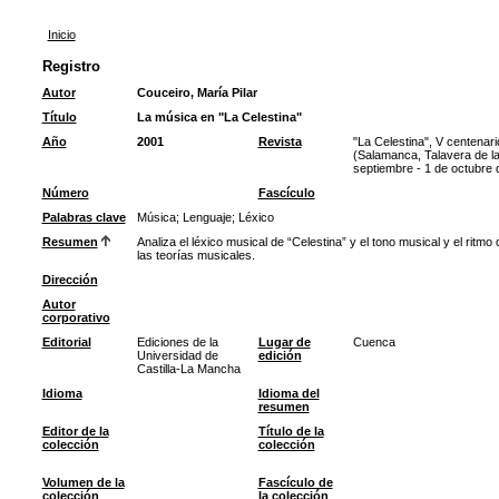
Inicio
Registro
Autor
Couceiro, María Pilar
Título
La música en "La Celestina"
Año
2001
Revista
"La Celestina", V centenar
(Salamanca, Talavera de la
septiembre - 1 de octubre 
Número
Fascículo
Palabras clave
Música
;
Lenguaje
;
Léxico
Resumen
Analiza el léxico musical de “Celestina” y el tono musical y el ritm
las teorías musicales.
Dirección
Autor
corporativo
Editorial
Ediciones de la
Lugar de
Cuenca
Universidad de
edición
Castilla-La Mancha
Idioma
Idioma del
resumen
Editor de la
Título de la
colección
colección
Volumen de la
Fascículo de
colección
la colección