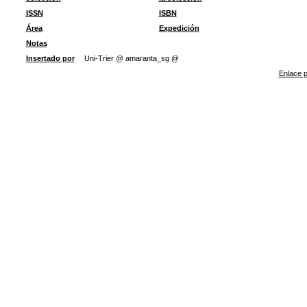
ISSN
ISBN
Área
Expedición
Notas
Insertado por
Uni-Trier @ amaranta_sg @
Enlace p