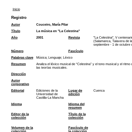
Inicio
Registro
Autor
Couceiro, María Pilar
Título
La música en "La Celestina"
Año
2001
Revista
"La Celestina", V centenar
(Salamanca, Talavera de la
septiembre - 1 de octubre 
Número
Fascículo
Palabras clave
Música
;
Lenguaje
;
Léxico
Resumen
Analiza el léxico musical de “Celestina” y el tono musical y el ritm
las teorías musicales.
Dirección
Autor
corporativo
Editorial
Ediciones de la
Lugar de
Cuenca
Universidad de
edición
Castilla-La Mancha
Idioma
Idioma del
resumen
Editor de la
Título de la
colección
colección
Volumen de la
Fascículo de
colección
la colección