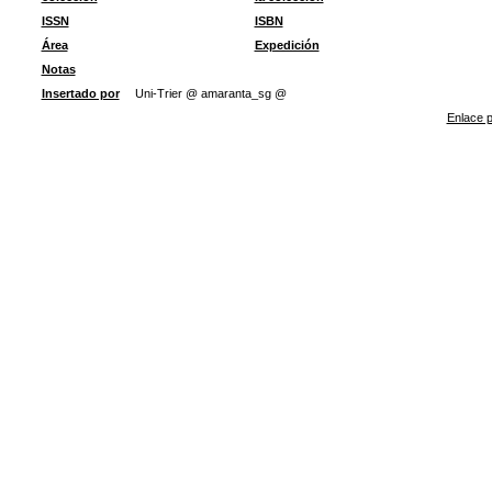
ISSN
ISBN
Área
Expedición
Notas
Insertado por
Uni-Trier @ amaranta_sg @
Enlace p