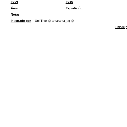
ISSN
ISBN
Área
Expedición
Notas
Insertado por
Uni-Trier @ amaranta_sg @
Enlace p