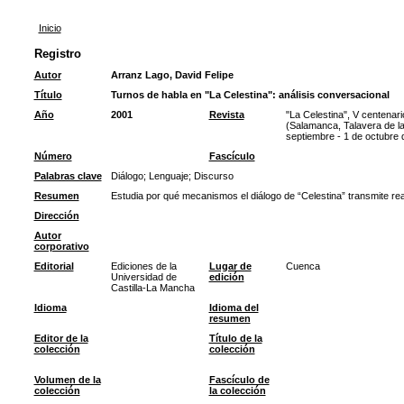
Inicio
Registro
Autor
Arranz Lago, David Felipe
Título
Turnos de habla en "La Celestina": análisis conversacional
Año
2001
Revista
"La Celestina", V centenar
(Salamanca, Talavera de la
septiembre - 1 de octubre 
Número
Fascículo
Palabras clave
Diálogo
;
Lenguaje
;
Discurso
Resumen
Estudia por qué mecanismos el diálogo de “Celestina” transmite re
Dirección
Autor
corporativo
Editorial
Ediciones de la
Lugar de
Cuenca
Universidad de
edición
Castilla-La Mancha
Idioma
Idioma del
resumen
Editor de la
Título de la
colección
colección
Volumen de la
Fascículo de
colección
la colección