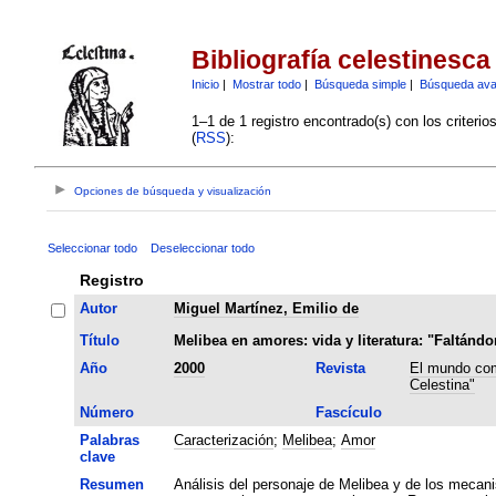
Bibliografía celestinesca
Inicio
|
Mostrar todo
|
Búsqueda simple
|
Búsqueda av
1–1 de 1 registro encontrado(s) con los criteri
(
RSS
):
Opciones de búsqueda y visualización
Seleccionar todo
Deseleccionar todo
Registro
Autor
Miguel Martínez, Emilio de
Título
Melibea en amores: vida y literatura: "Faltándo
Año
2000
Revista
El mundo com
Celestina"
Número
Fascículo
Palabras
Caracterización
;
Melibea
;
Amor
clave
Resumen
Análisis del personaje de Melibea y de los mecanis