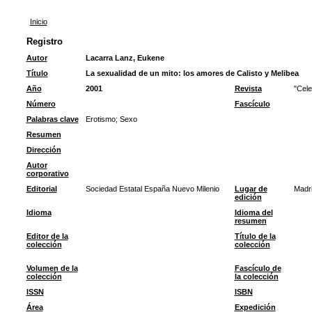
Inicio
Registro
Autor
Lacarra Lanz, Eukene
Título
La sexualidad de un mito: los amores de Calisto y Melibea
Año
2001
Revista
"Cele
Número
Fascículo
Palabras clave
Erotismo
;
Sexo
Resumen
Dirección
Autor
corporativo
Editorial
Sociedad Estatal España Nuevo Milenio
Lugar de
Madr
edición
Idioma
Idioma del
resumen
Editor de la
Título de la
colección
colección
Volumen de la
Fascículo de
colección
la colección
ISSN
ISBN
Área
Expedición