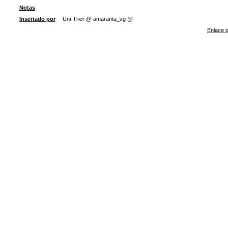
Notas
Insertado por
Uni-Trier @ amaranta_sg @
Enlace p