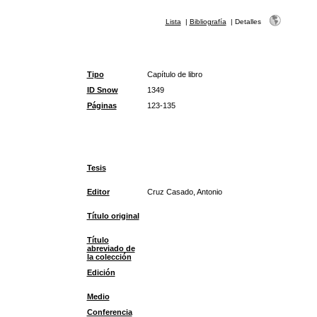
Lista
|
Bibliografía
|
Detalles
Tipo
Capítulo de libro
ID Snow
1349
Páginas
123-135
Tesis
Editor
Cruz Casado, Antonio
Título original
Título
abreviado de
la colección
Edición
Medio
Conferencia