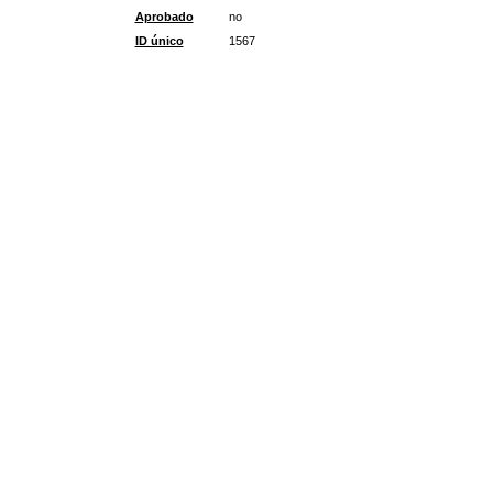
Aprobado
no
ID único
1567