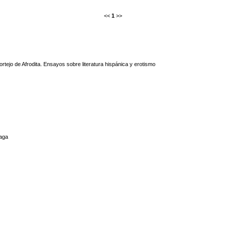
<<
1
>>
ortejo de Afrodita. Ensayos sobre literatura hispánica y erotismo
aga