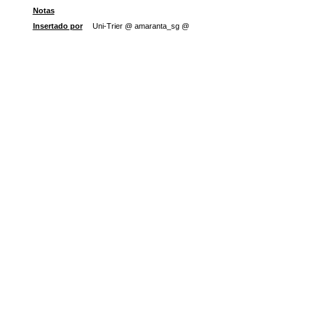
Notas
Insertado por
Uni-Trier @ amaranta_sg @