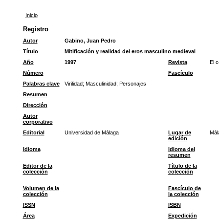
Inicio
Registro
Autor
Gabino, Juan Pedro
Título
Mitificación y realidad del eros masculino medieval
Año
1997
Revista
El c
Número
Fascículo
Palabras clave
Virilidad
;
Masculinidad
;
Personajes
Resumen
Dirección
Autor
corporativo
Editorial
Universidad de Málaga
Lugar de
Mál
edición
Idioma
Idioma del
resumen
Editor de la
Título de la
colección
colección
Volumen de la
Fascículo de
colección
la colección
ISSN
ISBN
Área
Expedición