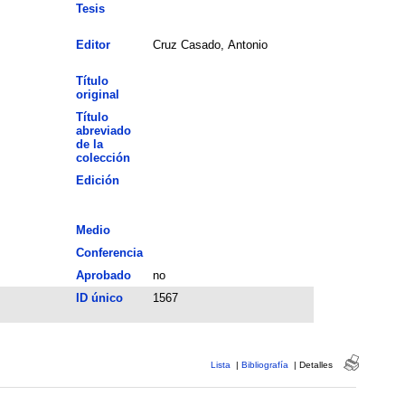
Tesis
Editor
Cruz Casado, Antonio
Título
original
Título
abreviado
de la
colección
Edición
Medio
Conferencia
Aprobado
no
ID único
1567
Lista
|
Bibliografía
|
Detalles