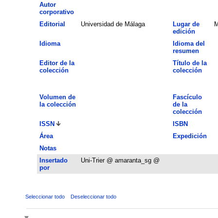
Autor
corporativo
Editorial
Universidad de Málaga
Lugar de
M
edición
Idioma
Idioma del
resumen
Editor de la
Título de la
colección
colección
Volumen de
Fascículo
la colección
de la
colección
ISSN
ISBN
Área
Expedición
Notas
Insertado
Uni-Trier @ amaranta_sg @
por
Seleccionar todo
Deseleccionar todo