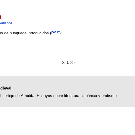
a
vanzada
ios de búsqueda introducidos (
RSS
):
<<
1
>>
dieval
l cortejo de Afrodita. Ensayos sobre literatura hispánica y erotismo