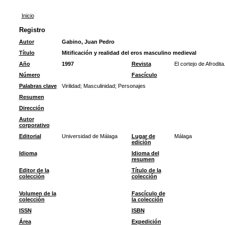
Inicio
Registro
Autor
Gabino, Juan Pedro
Título
Mitificación y realidad del eros masculino medieval
Año
1997
Revista
El cortejo de Afrodit
Número
Fascículo
Palabras clave
Virilidad
;
Masculinidad
;
Personajes
Resumen
Dirección
Autor
corporativo
Editorial
Universidad de Málaga
Lugar de
Málaga
edición
Idioma
Idioma del
resumen
Editor de la
Título de la
colección
colección
Volumen de la
Fascículo de
colección
la colección
ISSN
ISBN
Área
Expedición