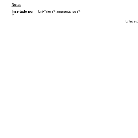
Notas
Insertado por
Uni-Trier @ amaranta_sg @
Enlace p