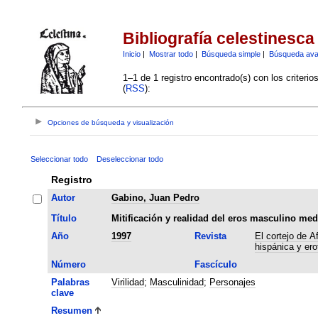
Bibliografía celestinesca
Inicio
|
Mostrar todo
|
Búsqueda simple
|
Búsqueda av
1–1 de 1 registro encontrado(s) con los criteri
(
RSS
):
Opciones de búsqueda y visualización
Seleccionar todo
Deseleccionar todo
Registro
Autor
Gabino, Juan Pedro
Título
Mitificación y realidad del eros masculino med
Año
1997
Revista
El cortejo de A
hispánica y er
Número
Fascículo
Palabras
Virilidad
;
Masculinidad
;
Personajes
clave
Resumen