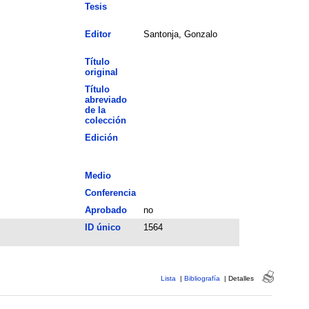
Tesis
Editor
Santonja, Gonzalo
Título
original
Título
abreviado
de la
colección
Edición
Medio
Conferencia
Aprobado
no
ID único
1564
Lista
|
Bibliografía
|
Detalles