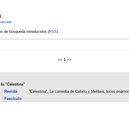
a
vanzada
ios de búsqueda introducidos (
RSS
):
<<
1
>>
 la "Celestina"
Revista
"Celestina". La comedia de Calixto y Melibea, locos enamo
Fascículo