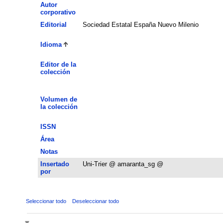
Autor
corporativo
Editorial
Sociedad Estatal España Nuevo Milenio
Idioma
Editor de la
colección
Volumen de
la colección
ISSN
Área
Notas
Insertado
Uni-Trier @ amaranta_sg @
por
Seleccionar todo
Deseleccionar todo