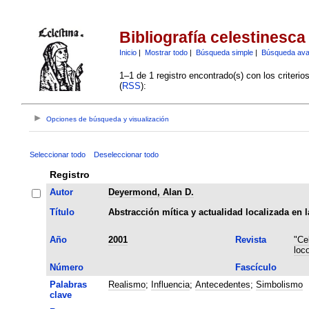
Bibliografía celestinesca
Inicio
|
Mostrar todo
|
Búsqueda simple
|
Búsqueda av
1–1 de 1 registro encontrado(s) con los criteri
(
RSS
):
Opciones de búsqueda y visualización
Seleccionar todo
Deseleccionar todo
Registro
Autor
Deyermond, Alan D.
Título
Abstracción mítica y actualidad localizada en l
Año
2001
Revista
"Ce
loc
Número
Fascículo
Palabras
Realismo
;
Influencia
;
Antecedentes
;
Simbolismo
clave