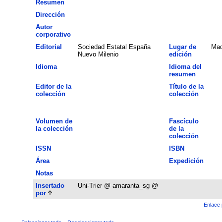
Resumen
Dirección
Autor
corporativo
Editorial
Sociedad Estatal España
Lugar de
Mad
Nuevo Milenio
edición
Idioma
Idioma del
resumen
Editor de la
Título de la
colección
colección
Volumen de
Fascículo
la colección
de la
colección
ISSN
ISBN
Área
Expedición
Notas
Insertado
Uni-Trier @ amaranta_sg @
por
Enlace 