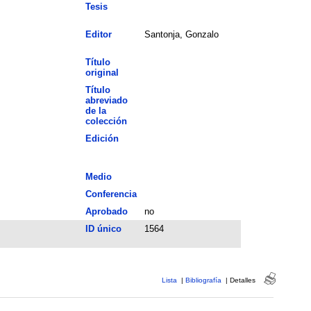
Tesis
Editor
Santonja, Gonzalo
Título
original
Título
abreviado
de la
colección
Edición
Medio
Conferencia
Aprobado
no
ID único
1564
Lista
|
Bibliografía
|
Detalles