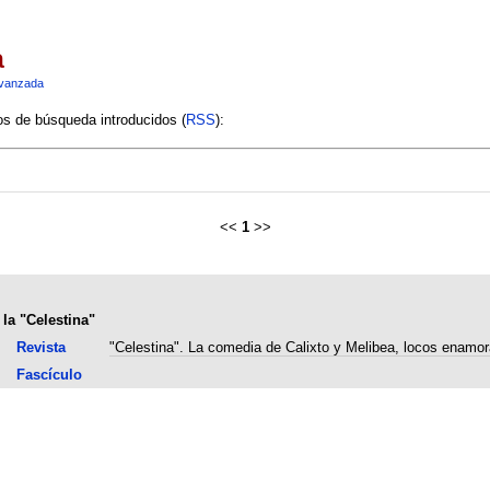
a
vanzada
ios de búsqueda introducidos (
RSS
):
<<
1
>>
 la "Celestina"
Revista
"Celestina". La comedia de Calixto y Melibea, locos enamo
Fascículo