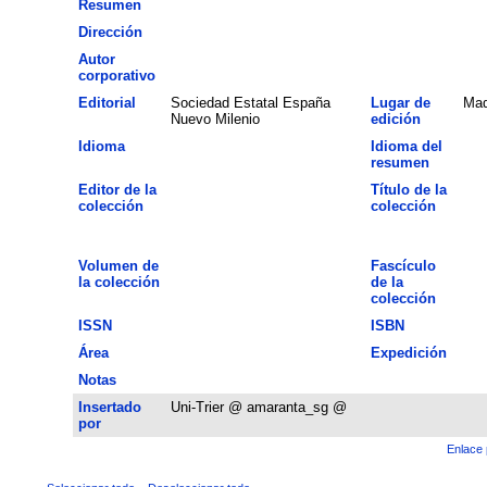
Resumen
Dirección
Autor
corporativo
Editorial
Sociedad Estatal España
Lugar de
Mad
Nuevo Milenio
edición
Idioma
Idioma del
resumen
Editor de la
Título de la
colección
colección
Volumen de
Fascículo
la colección
de la
colección
ISSN
ISBN
Área
Expedición
Notas
Insertado
Uni-Trier @ amaranta_sg @
por
Enlace 