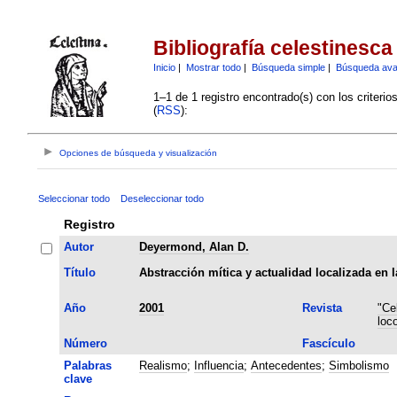
Bibliografía celestinesca
Inicio
|
Mostrar todo
|
Búsqueda simple
|
Búsqueda av
1–1 de 1 registro encontrado(s) con los criteri
(
RSS
):
Opciones de búsqueda y visualización
Seleccionar todo
Deseleccionar todo
Registro
Autor
Deyermond, Alan D.
Título
Abstracción mítica y actualidad localizada en l
Año
2001
Revista
"Ce
loc
Número
Fascículo
Palabras
Realismo
;
Influencia
;
Antecedentes
;
Simbolismo
clave