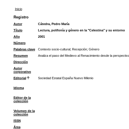
Inicio
Registro
Autor
Cátedra, Pedro María
Título
Lectura, polifonía y género en la "Celestina" y su entorno
Año
2001
Número
Palabras clave
Contexto socio-cultural
;
Recepción
;
Género
Resumen
Analiza el paso del Medievo al Renacimiento desde la perspectiva
Dirección
Autor
corporativo
Editorial
Sociedad Estatal España Nuevo Milenio
Idioma
Editor de la
colección
Volumen de la
colección
ISSN
Área