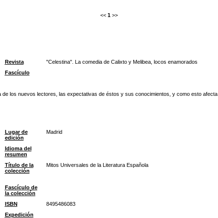
<<
1
>>
Revista
"Celestina". La comedia de Calixto y Melibea, locos enamorados
Fascículo
 de los nuevos lectores, las expectativas de éstos y sus conocimientos, y como esto afecta a
Lugar de
Madrid
edición
Idioma del
resumen
Título de la
Mitos Universales de la Literatura Española
colección
Fascículo de
la colección
ISBN
8495486083
Expedición