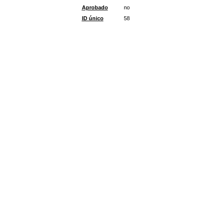
Aprobado
no
ID único
58