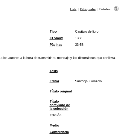
Lista
|
Bibliografía
|
Detalles
Tipo
Capítulo de libro
ID Snow
1338
Páginas
33-58
 los autores a la hora de transmitir su mensaje y las distorsiones que conlleva.
Tesis
Editor
Santonja, Gonzalo
Título original
Título
abreviado de
la colección
Edición
Medio
Conferencia