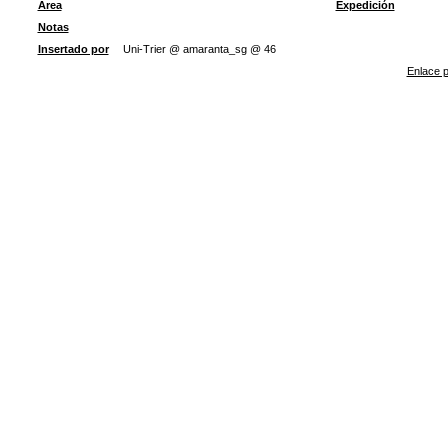
Área
Expedición
Notas
Insertado por
Uni-Trier @ amaranta_sg @ 46
Enlace p