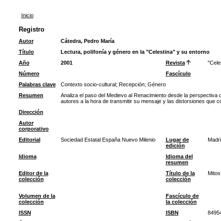
Inicio
Registro
Autor
Cátedra, Pedro María
Título
Lectura, polifonía y género en la "Celestina" y su entorno
Año
2001
Revista
"Cele
Número
Fascículo
Palabras clave
Contexto socio-cultural
;
Recepción
;
Género
Resumen
Analiza el paso del Medievo al Renacimiento desde la perspectiva d
autores a la hora de transmitir su mensaje y las distorsiones que co
Dirección
Autor
corporativo
Editorial
Sociedad Estatal España Nuevo Milenio
Lugar de
Madri
edición
Idioma
Idioma del
resumen
Editor de la
Título de la
Mitos
colección
colección
Volumen de la
Fascículo de
colección
la colección
ISSN
ISBN
8495