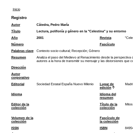
Inicio
Registro
Autor
Cátedra, Pedro María
Título
Lectura, polifonía y género en la "Celestina" y su entorno
Año
2001
Revista
"Cele
Número
Fascículo
Palabras clave
Contexto socio-cultural
;
Recepción
;
Género
Resumen
Analiza el paso del Medievo al Renacimiento desde la perspectiva d
autores a la hora de transmitir su mensaje y las distorsiones que co
Dirección
Autor
corporativo
Editorial
Sociedad Estatal España Nuevo Milenio
Lugar de
Madri
edición
Idioma
Idioma del
resumen
Editor de la
Título de la
Mitos
colección
colección
Volumen de la
Fascículo de
colección
la colección
ISSN
ISBN
8495