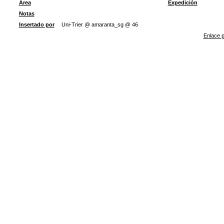
Área
Expedición
Notas
Insertado por
Uni-Trier @ amaranta_sg @ 46
Enlace p