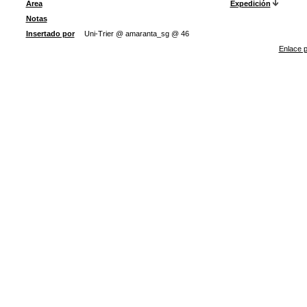
Área
Expedición
Notas
Insertado por
Uni-Trier @ amaranta_sg @ 46
Enlace p