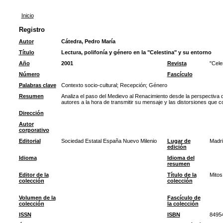
Inicio
Registro
Autor
Cátedra, Pedro María
Título
Lectura, polifonía y género en la "Celestina" y su entorno
Año
2001
Revista
"Cele
Número
Fascículo
Palabras clave
Contexto socio-cultural
;
Recepción
;
Género
Resumen
Analiza el paso del Medievo al Renacimiento desde la perspectiva d
autores a la hora de transmitir su mensaje y las distorsiones que co
Dirección
Autor
corporativo
Editorial
Sociedad Estatal España Nuevo Milenio
Lugar de
Madri
edición
Idioma
Idioma del
resumen
Editor de la
Título de la
Mitos
colección
colección
Volumen de la
Fascículo de
colección
la colección
ISSN
ISBN
8495