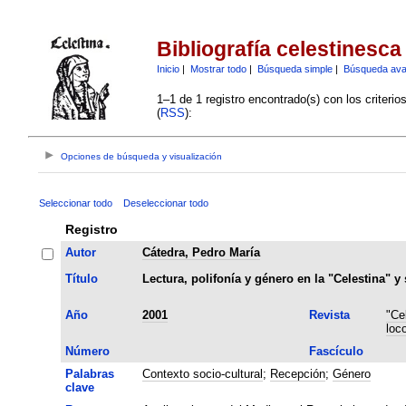
Bibliografía celestinesca
Inicio
|
Mostrar todo
|
Búsqueda simple
|
Búsqueda av
1–1 de 1 registro encontrado(s) con los criteri
(
RSS
):
Opciones de búsqueda y visualización
Seleccionar todo
Deseleccionar todo
Registro
Autor
Cátedra, Pedro María
Título
Lectura, polifonía y género en la "Celestina" y
Año
2001
Revista
"Ce
loc
Número
Fascículo
Palabras
Contexto socio-cultural
;
Recepción
;
Género
clave