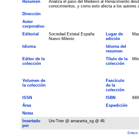
Resumen
Analiza el paso del Medievo al Renacimiento desde
conocimientos, y como esto afecta a los autores a
Dirección
Autor
corporativo
Editorial
Sociedad Estatal España
Lugar de
Mad
Nuevo Milenio
edición
Idioma
Idioma del
resumen
Editor de la
Título de la
Mit
colección
colección
Volumen de
Fascículo
la colección
de la
colección
ISSN
ISBN
849
Área
Expedición
Notas
Insertado
Uni-Trier @ amaranta_sg @ 46
por
Enlace 