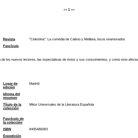
<<
1
>>
Revista
"Celestina". La comedia de Calixto y Melibea, locos enamorados
Fascículo
 de los nuevos lectores, las expectativas de éstos y sus conocimientos, y como esto afecta a
Lugar de
Madrid
edición
Idioma del
resumen
Título de la
Mitos Universales de la Literatura Española
colección
Fascículo de
la colección
ISBN
8495486083
Expedición