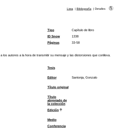
Lista
|
Bibliografía
|
Detalles
Tipo
Capítulo de libro
ID Snow
1338
Páginas
33-58
 los autores a la hora de transmitir su mensaje y las distorsiones que conlleva.
Tesis
Editor
Santonja, Gonzalo
Título original
Título
abreviado de
la colección
Edición
Medio
Conferencia