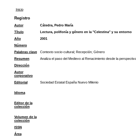
Inicio
Registro
Autor
Cátedra, Pedro María
Título
Lectura, polifonía y género en la "Celestina" y su entorno
Año
2001
Número
Palabras clave
Contexto socio-cultural
;
Recepción
;
Género
Resumen
Analiza el paso del Medievo al Renacimiento desde la perspectiva
Dirección
Autor
corporativo
Editorial
Sociedad Estatal España Nuevo Milenio
Idioma
Editor de la
colección
Volumen de la
colección
ISSN
Área