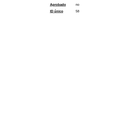
Aprobado
no
ID único
58