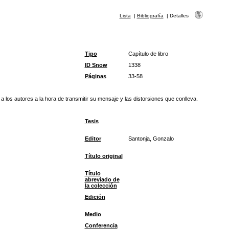
Lista
|
Bibliografía
|
Detalles
Tipo
Capítulo de libro
ID Snow
1338
Páginas
33-58
 los autores a la hora de transmitir su mensaje y las distorsiones que conlleva.
Tesis
Editor
Santonja, Gonzalo
Título original
Título
abreviado de
la colección
Edición
Medio
Conferencia