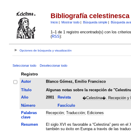
Bibliografía celestinesca
Inicio
|
Mostrar todo
|
Búsqueda simple
|
Búsqueda av
1–1 de 1 registro encontrado(s) con los criteri
(
RSS
):
Opciones de búsqueda y visualización
Seleccionar todo
Deseleccionar todo
Registro
Autor
Blanco Gómez, Emilio Francisco
Título
Algunas notas sobre la recepción de "Celestina
Año
2001
Revista
�Celestina�. Recepción y he
Número
Fascículo
Palabras
Recepción
;
Traducción
;
Ediciones
clave
Resumen
El siglo XVI es favorable a “Celestina” pero en el
también su éxito en Europa a través de las traduc