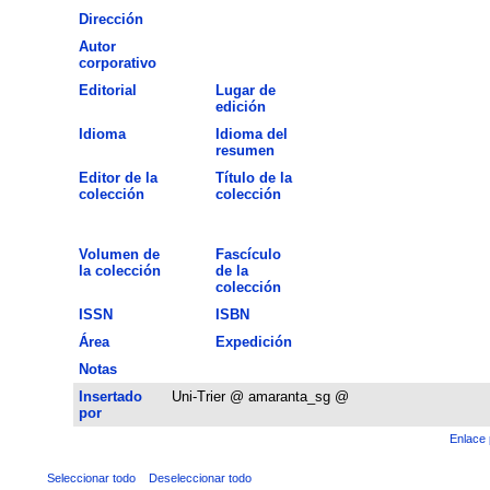
Dirección
Autor
corporativo
Editorial
Lugar de
edición
Idioma
Idioma del
resumen
Editor de la
Título de la
colección
colección
Volumen de
Fascículo
la colección
de la
colección
ISSN
ISBN
Área
Expedición
Notas
Insertado
Uni-Trier @ amaranta_sg @
por
Enlace 
Seleccionar todo
Deseleccionar todo