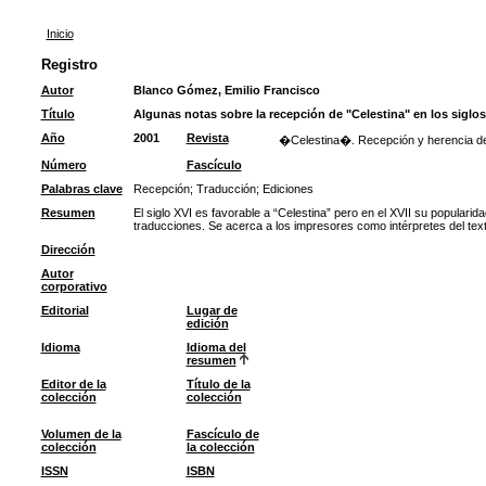
Inicio
Registro
Autor
Blanco Gómez, Emilio Francisco
Título
Algunas notas sobre la recepción de "Celestina" en los siglos 
Año
2001
Revista
�Celestina�. Recepción y herencia de u
Número
Fascículo
Palabras clave
Recepción
;
Traducción
;
Ediciones
Resumen
El siglo XVI es favorable a “Celestina” pero en el XVII su populari
traducciones. Se acerca a los impresores como intérpretes del text
Dirección
Autor
corporativo
Editorial
Lugar de
edición
Idioma
Idioma del
resumen
Editor de la
Título de la
colección
colección
Volumen de la
Fascículo de
colección
la colección
ISSN
ISBN