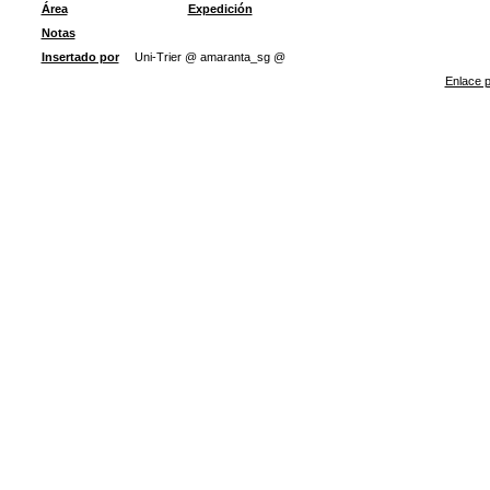
Área
Expedición
Notas
Insertado por
Uni-Trier @ amaranta_sg @
Enlace p