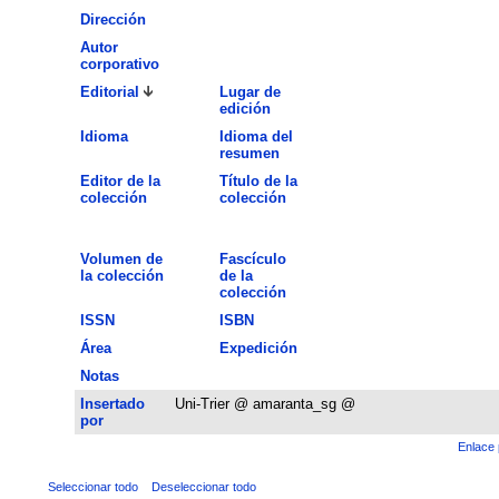
Dirección
Autor
corporativo
Editorial
Lugar de
edición
Idioma
Idioma del
resumen
Editor de la
Título de la
colección
colección
Volumen de
Fascículo
la colección
de la
colección
ISSN
ISBN
Área
Expedición
Notas
Insertado
Uni-Trier @ amaranta_sg @
por
Enlace 
Seleccionar todo
Deseleccionar todo