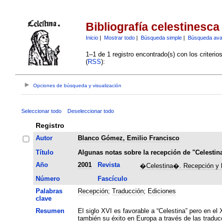
Bibliografía celestinesca
Inicio
|
Mostrar todo
|
Búsqueda simple
|
Búsqueda av
1–1 de 1 registro encontrado(s) con los criteri
(
RSS
):
Opciones de búsqueda y visualización
Seleccionar todo
Deseleccionar todo
Registro
Autor
Blanco Gómez, Emilio Francisco
Título
Algunas notas sobre la recepción de "Celestina
Año
2001
Revista
�Celestina�. Recepción y he
Número
Fascículo
Palabras
Recepción
;
Traducción
;
Ediciones
clave
Resumen
El siglo XVI es favorable a “Celestina” pero en el
también su éxito en Europa a través de las traduc