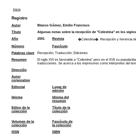
Inicio
Registro
Autor
Blanco Gómez, Emilio Francisco
Título
Algunas notas sobre la recepción de "Celestina" en los siglos 
Año
2001
Revista
�Celestina�. Recepción y herencia de u
Número
Fascículo
Palabras clave
Recepción
;
Traducción
;
Ediciones
Resumen
El siglo XVI es favorable a “Celestina” pero en el XVII su populari
traducciones. Se acerca a los impresores como intérpretes del text
Dirección
Autor
corporativo
Editorial
Lugar de
edición
Idioma
Idioma del
resumen
Editor de la
Título de la
colección
colección
Volumen de la
Fascículo de
colección
la colección
ISSN
ISBN