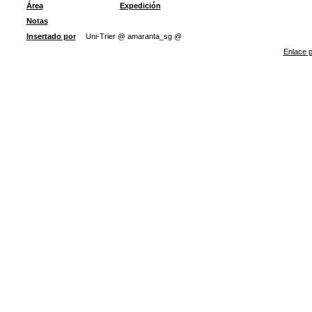
Área
Expedición
Notas
Insertado por
Uni-Trier @ amaranta_sg @
Enlace p