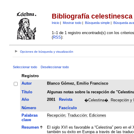
Bibliografía celestinesca
Inicio
|
Mostrar todo
|
Búsqueda simple
|
Búsqueda av
1–1 de 1 registro encontrado(s) con los criteri
(
RSS
):
Opciones de búsqueda y visualización
Seleccionar todo
Deseleccionar todo
Registro
Autor
Blanco Gómez, Emilio Francisco
Título
Algunas notas sobre la recepción de "Celestina
Año
2001
Revista
�Celestina�. Recepción y he
Número
Fascículo
Palabras
Recepción
;
Traducción
;
Ediciones
clave
Resumen
El siglo XVI es favorable a “Celestina” pero en el
también su éxito en Europa a través de las traduc