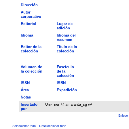
Dirección
Autor
corporativo
Editorial
Lugar de
edición
Idioma
Idioma del
resumen
Editor de la
Título de la
colección
colección
Volumen de
Fascículo
la colección
de la
colección
ISSN
ISBN
Área
Expedición
Notas
Insertado
Uni-Trier @ amaranta_sg @
por
Enlace 
Seleccionar todo
Deseleccionar todo