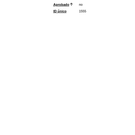
Aprobado
no
ID único
1555