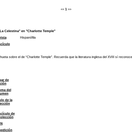
<<
1
>>
La Celestina" en "Charlotte Temple"
ista
Hispanófila
cículo
ahueta sobre el de “Charlotte Temple”. Recuerda que la literatura inglesa del XVIII sí recono
gar de
ción
oma del
sumen
ulo de la
ección
cículo de
colección
BN
pedición