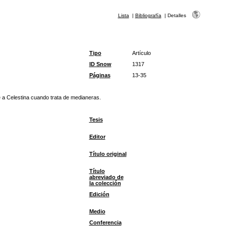
Lista
|
Bibliografía
|
Detalles
Tipo
Artículo
ID Snow
1317
Páginas
13-35
ce a Celestina cuando trata de medianeras.
Tesis
Editor
Título original
Título
abreviado de
la colección
Edición
Medio
Conferencia