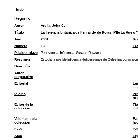
Inicio
Registro
Autor
Ardila, John G.
Título
La herencia británica de Fernando de Rojas: Mlle La Rue o "
Año
2000
Rev
Número
128
Fas
Palabras clave
Pervivencia
;
Influencia
;
Susana Rowson
Resumen
Estudia la posible influencia del personaje de Celestina como alc
Dirección
Autor
corporativo
Editorial
Lu
edi
Idioma
Idi
re
Editor de la
Tít
colección
col
Volumen de la
Fas
colección
la 
ISSN
IS
Área
Ex