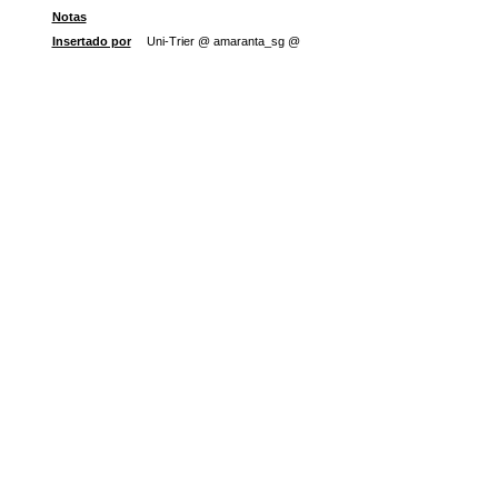
Notas
Insertado por
Uni-Trier @ amaranta_sg @