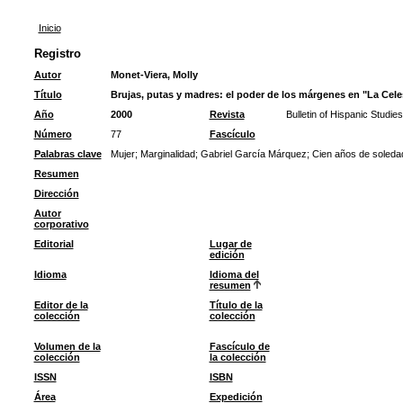
Inicio
Registro
Autor
Monet-Viera, Molly
Título
Brujas, putas y madres: el poder de los márgenes en "La Cele
Año
2000
Revista
Bulletin of Hispanic Studies
Número
77
Fascículo
Palabras clave
Mujer
;
Marginalidad
;
Gabriel García Márquez
;
Cien años de soleda
Resumen
Dirección
Autor
corporativo
Editorial
Lugar de
edición
Idioma
Idioma del
resumen
Editor de la
Título de la
colección
colección
Volumen de la
Fascículo de
colección
la colección
ISSN
ISBN
Área
Expedición