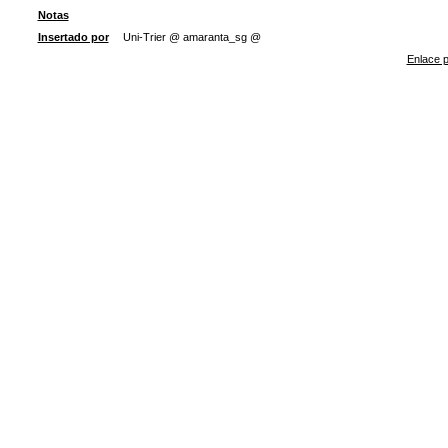
Notas
Insertado por
Uni-Trier @ amaranta_sg @
Enlace p