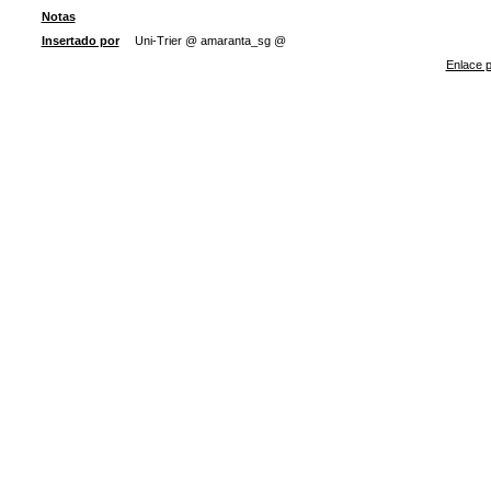
Notas
Insertado por
Uni-Trier @ amaranta_sg @
Enlace p