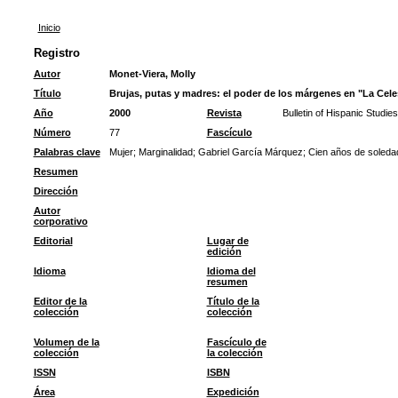
Inicio
Registro
Autor
Monet-Viera, Molly
Título
Brujas, putas y madres: el poder de los márgenes en "La Cele
Año
2000
Revista
Bulletin of Hispanic Studies
Número
77
Fascículo
Palabras clave
Mujer
;
Marginalidad
;
Gabriel García Márquez
;
Cien años de soleda
Resumen
Dirección
Autor
corporativo
Editorial
Lugar de
edición
Idioma
Idioma del
resumen
Editor de la
Título de la
colección
colección
Volumen de la
Fascículo de
colección
la colección
ISSN
ISBN
Área
Expedición