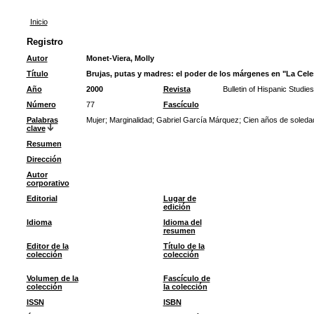
Inicio
Registro
Autor
Monet-Viera, Molly
Título
Brujas, putas y madres: el poder de los márgenes en "La Cele
Año
2000
Revista
Bulletin of Hispanic Studies
Número
77
Fascículo
Palabras
Mujer
;
Marginalidad
;
Gabriel García Márquez
;
Cien años de soleda
clave
Resumen
Dirección
Autor
corporativo
Editorial
Lugar de
edición
Idioma
Idioma del
resumen
Editor de la
Título de la
colección
colección
Volumen de la
Fascículo de
colección
la colección
ISSN
ISBN