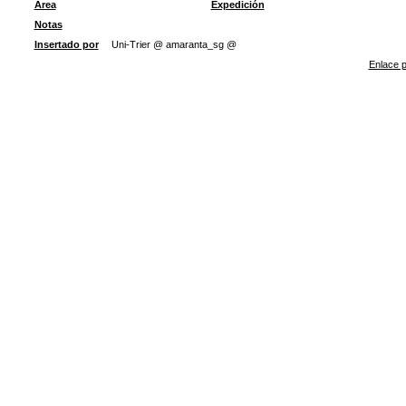
Área
Expedición
Notas
Insertado por
Uni-Trier @ amaranta_sg @
Enlace p