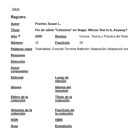
Inicio
Registro
Autor
Fischer, Susan L.
Título
Fin de siècle "Celestina" on Stage: Whose Text Is It, Anyway?
Año
2000
Revista
Gestos. Teoría y Práctica del Teat
Número
15
Fascículo
29
Palabras clave
Teatralidad
;
Gonzalo Torrente Ballester
;
Adaptación
;
Adaptación teat
Resumen
Dirección
Autor
corporativo
Editorial
Lugar de
edición
Idioma
Idioma del
resumen
Editor de la
Título de la
colección
colección
Volumen de la
Fascículo de
colección
la colección
ISSN
ISBN
Área
Expedición