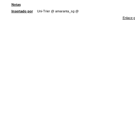
Notas
Insertado por
Uni-Trier @ amaranta_sg @
Enlace p