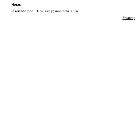
Notas
Insertado por
Uni-Trier @ amaranta_sg @
Enlace p