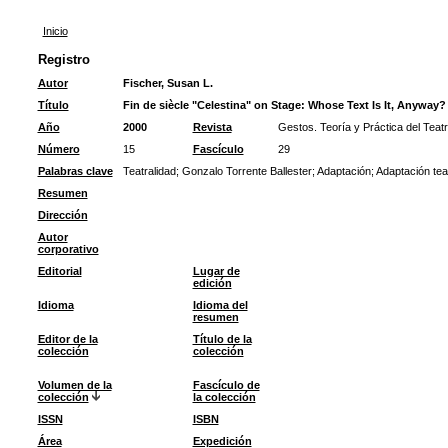
Inicio
Registro
Autor
Fischer, Susan L.
Título
Fin de siècle "Celestina" on Stage: Whose Text Is It, Anyway?
Año
2000
Revista
Gestos. Teoría y Práctica del Teat
Número
15
Fascículo
29
Palabras clave
Teatralidad
;
Gonzalo Torrente Ballester
;
Adaptación
;
Adaptación teat
Resumen
Dirección
Autor
corporativo
Editorial
Lugar de
edición
Idioma
Idioma del
resumen
Editor de la
Título de la
colección
colección
Volumen de la
Fascículo de
colección
la colección
ISSN
ISBN
Área
Expedición