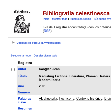
Bibliografía celestinesca
Inicio
|
Mostrar todo
|
Búsqueda simple
|
Búsqueda av
1–1 de 1 registro encontrado(s) con los criteri
(
RSS
):
Opciones de búsqueda y visualización
Seleccionar todo
Deseleccionar todo
Registro
Autor
Dangler, Jean
Título
Mediating Fictions: Literature, Women Healers
Modern Iberia
Año
2001
Número
Palabras
Alcahuetería
;
Hechicería
;
Contexto histórico
;
Bruj
clave
Resumen