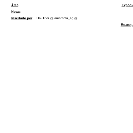
Área
Expedi
Notas
Insertado por
Uni-Trier @ amaranta_sg @
Enlace p