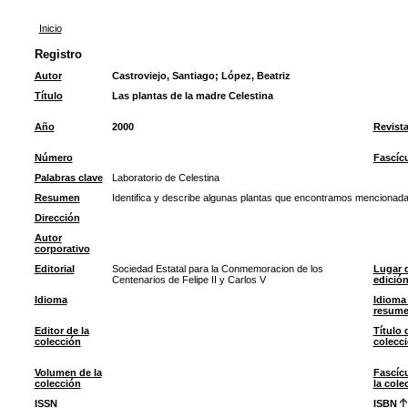
Inicio
Registro
Autor
Castroviejo, Santiago
;
López, Beatriz
Título
Las plantas de la madre Celestina
Año
2000
Revist
Número
Fascíc
Palabras clave
Laboratorio de Celestina
Resumen
Identifica y describe algunas plantas que encontramos mencionada
Dirección
Autor
corporativo
Editorial
Sociedad Estatal para la Conmemoracion de los
Lugar 
Centenarios de Felipe II y Carlos V
edició
Idioma
Idioma 
resum
Editor de la
Título 
colección
colecc
Volumen de la
Fascíc
colección
la cole
ISSN
ISBN