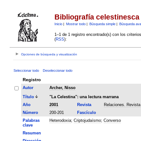
Bibliografía celestinesca
Inicio
|
Mostrar todo
|
Búsqueda simple
|
Búsqueda av
1–1 de 1 registro encontrado(s) con los criteri
(
RSS
):
Opciones de búsqueda y visualización
Seleccionar todo
Deseleccionar todo
Registro
Autor
Archer, Nisso
Título
"La Celestina": una lectura marrana
Año
2001
Revista
Relaciones. Revista
Número
200-201
Fascículo
Palabras
Heterodoxia
;
Criptojudaísmo
;
Converso
clave
Resumen
Dirección