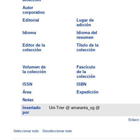
Autor
corporativo
Editorial
Lugar de
edición
Idioma
Idioma del
resumen
Editor de la
Título de la
colección
colección
Volumen de
Fascículo
la colección
de la
colección
ISSN
ISBN
Área
Expedición
Notas
Insertado
Uni-Trier @ amaranta_sg @
por
Enlace 
Seleccionar todo
Deseleccionar todo