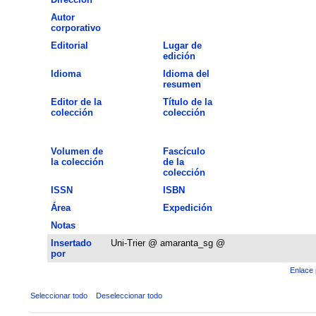
Autor
corporativo
Editorial
Lugar de
edición
Idioma
Idioma del
resumen
Editor de la
Título de la
colección
colección
Volumen de
Fascículo
la colección
de la
colección
ISSN
ISBN
Área
Expedición
Notas
Insertado
Uni-Trier @ amaranta_sg @
por
Enlace 
Seleccionar todo
Deseleccionar todo