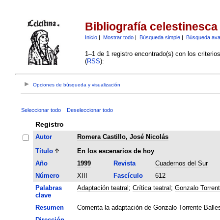
Bibliografía celestinesca
Inicio
|
Mostrar todo
|
Búsqueda simple
|
Búsqueda av
1–1 de 1 registro encontrado(s) con los criteri
(
RSS
):
Opciones de búsqueda y visualización
Seleccionar todo
Deseleccionar todo
Registro
Autor
Romera Castillo, José Nicolás
Título
En los escenarios de hoy
Año
1999
Revista
Cuadernos del Sur
Número
XIII
Fascículo
612
Palabras
Adaptación teatral
;
Crítica teatral
;
Gonzalo Torrent
clave
Resumen
Comenta la adaptación de Gonzalo Torrente Balles
Dirección