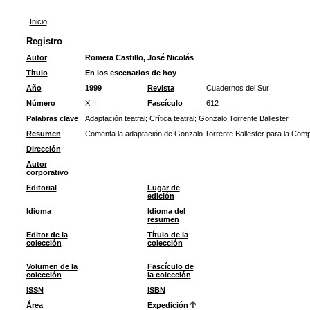
Inicio
Registro
Autor
Romera Castillo, José Nicolás
Título
En los escenarios de hoy
Año
1999
Revista
Cuadernos del Sur
Número
XIII
Fascículo
612
Palabras clave
Adaptación teatral
;
Crítica teatral
;
Gonzalo Torrente Ballester
Resumen
Comenta la adaptación de Gonzalo Torrente Ballester para la Comp
Dirección
Autor
corporativo
Editorial
Lugar de
edición
Idioma
Idioma del
resumen
Editor de la
Título de la
colección
colección
Volumen de la
Fascículo de
colección
la colección
ISSN
ISBN
Área
Expedición