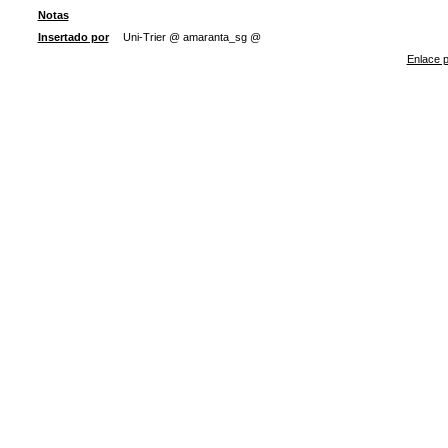
Notas
Insertado por
Uni-Trier @ amaranta_sg @
Enlace p